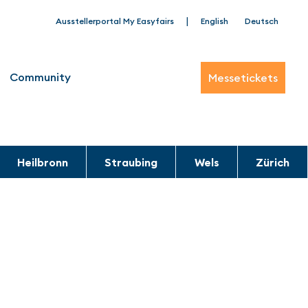
|
Ausstellerportal My Easyfairs
English
Deutsch
Community
Messetickets
Heilbronn
Straubing
Wels
Zürich
 der aaa-Community!
nformationen Sie erhalten möchten.