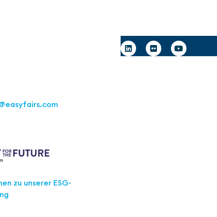
Deutschland GmbH
art
Follow us
raße 16
tgart
1 217267 10
@easyfairs.com
e Future
nen zu unserer ESG-
ung