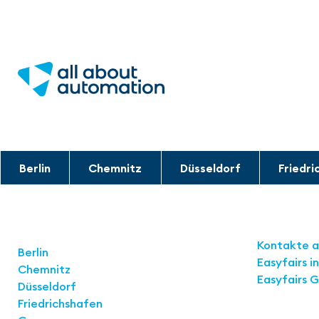
Berlin
Chemnitz
Düsseldorf
Friedri
Links
Standorte
Kontakte 
Berlin
Easyfairs 
Chemnitz
Easyfairs 
Düsseldorf
Friedrichshafen
Kontakt