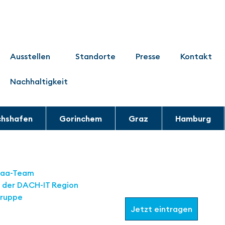
Ausstellen
Standorte
Presse
Kontakt
Nachhaltigkeit
chshafen
Gorinchem
Graz
Hamburg
Werden Sie Teil
aaa-Team
in der DACH-IT
Region
Wählen Sie aus, welche I
Gruppe
Jetzt eintragen