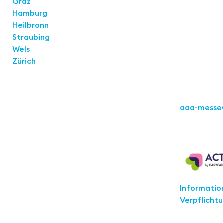
Graz
Easyfairs 
Hamburg
Büro Stuttg
Heilbronn
Kremser St
Straubing
70469 Stut
Wels
Zürich
Tel.: +49 71
aaa-messe
Act for th
Informatio
Verpflicht