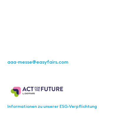
Kontakt
Easyfairs Deutschland GmbH
Büro Stuttgart
Kremser Straße 16
70469 Stuttgart
Tel.: +49 711 217267 10
aaa-messe
@easyfairs.com
Act for the Future
Informationen zu unserer ESG-Verpflichtung
Werden Sie Teil der aaa-Community!