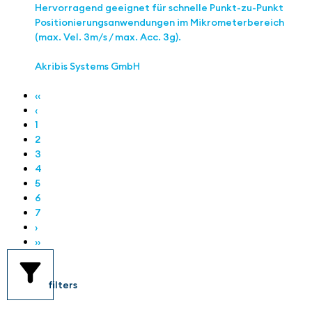
Hervorragend geeignet für schnelle Punkt-zu-Punkt
Positionierungsanwendungen im Mikrometerbereich
(max. Vel. 3m/s / max. Acc. 3g).
Akribis Systems GmbH
‹‹
‹
1
2
3
4
5
6
7
›
››
filters