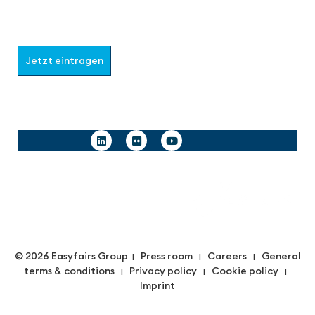
Wählen Sie aus, welche Informationen Sie erhalten
möchten.
Jetzt eintragen
Follow us
© 2026 Easyfairs Group
Press room
Careers
General
|
|
|
terms & conditions
Privacy policy
Cookie policy
|
|
|
Imprint