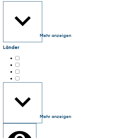
Mehr anzeigen
Länder
Austria
(159)
Germany
(141)
Netherlands
(1)
Switzerland
(6)
Mehr anzeigen