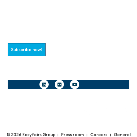
Join the aaa-Community!
Select which information you would like to receive
Subscribe now!
Follow us
© 2026 Easyfairs Group
Press room
Careers
General
|
|
|