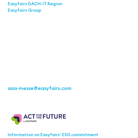
Easyfairs DACH-IT Region
Easyfairs Group
Contact
Easyfairs Deutschland GmbH
Office Stuttgart
Kremser Straße 16
70469 Stuttgart
Fon: +49 711 217267 10
aaa-messe
@easyfairs.com
Act for the Future
Information on Easyfairs’ ESG commitment