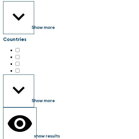
Show more
Countries
Austria
(29)
Germany
(28)
Liechtenstein
(1)
Netherlands
(1)
Show more
show results